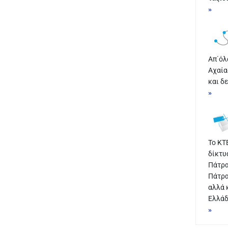
»
Απ΄όλ
Αχαία
και δ
»
Το ΚΤ
δίκτυ
Πάτρα
Πάτρα
αλλά 
Ελλάδ
»