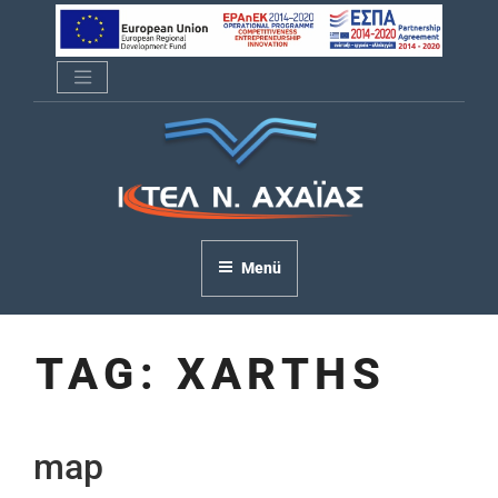
Zum
Inhalt
springen
ΚΤΕΛ Ν. ΑΧΑΪΑΣ
Menü
TAG:
XARTHS
map