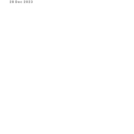
VERÖFFENTLICHT
28
Dec
2023
AM