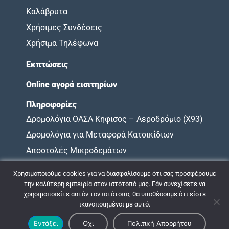
Καλάβρυτα
Χρήσιμες Συνδέσεις
Χρήσιμα Τηλέφωνα
Εκπτώσεις
Online αγορά εισιτηρίων
Πληροφορίες
Δρομολόγια ΟΑΣΑ Κηφισος – Αεροδρόμιο (X93)
Δρομολόγια για Μεταφορά Κατοικίδιων
Αποστολές Μικροδεμάτων
Όροι Χρήσης
Χρησιμοποιούμε cookies για να διασφαλίσουμε ότι σας προσφέρουμε
Χάρτης Υποχρεώσεων
την καλύτερη εμπειρία στον ιστότοπό μας. Εάν συνεχίσετε να
χρησιμοποιείτε αυτόν τον ιστότοπο, θα υποθέσουμε ότι είστε
ικανοποιημένοι με αυτό.
© 2009 - 2026 ΚΤΕΛ ΝΟΜΟΥ ΑΧΑΪΑΣ |
Πολιτική Απορρήτου
Εντάξει
Όχι
Πολιτική Απορρήτου
Σχεδιασμός & Ανάπτυξη:
ΙΜΕ Πληροφορική