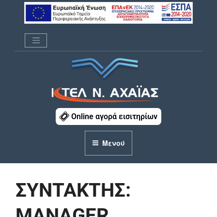
Μετάβαση
στο
περιεχόμενο
ΚΤΕΛ Ν. ΑΧΑΪΑΣ
Online αγορά εισιτηρίων
Μενού
ΣΥΝΤΆΚΤΗΣ:
MANAGER