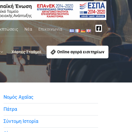
κπτώσεις
Νέα
Επικοινωνία
Χάρτες Σταθμοί
Online αγορά εισιτηρίων
Νομός Αχαΐας
Πάτρα
Σύντομη Ιστορία