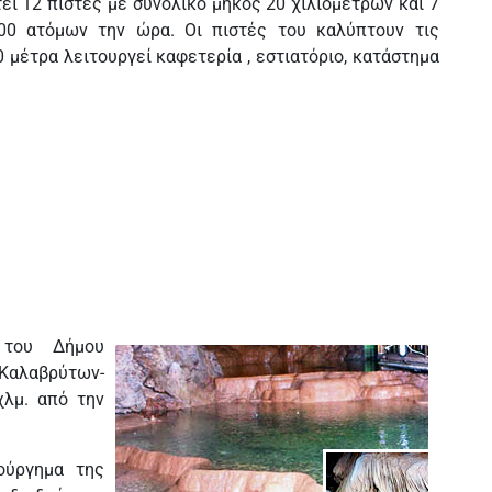
τει 12 πίστες με συνολικό μήκος 20 χιλιόμετρων και 7
00 ατόμων την ώρα. Οι πιστές του καλύπτουν τις
 μέτρα λειτουργεί καφετερία , εστιατόριο, κατάστημα
 του Δήμου
αλαβρύτων-
χλμ. από την
ούργημα της