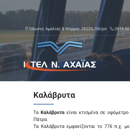
Μετάβαση
στο
περιεχόμενο
Όθωνος Αμαλίας & Νόρμαν, 26223, Πάτρα
2616 00
ΚΤΕΛ Ν. ΑΧΑΪΑΣ
Καλάβρυτα
Τα
Καλάβρυτα
είναι κτισμένα σε υψόμετρο
Πάτρα.
Τα Καλάβρυτα εμφανίζονται το 776 π.χ. μ