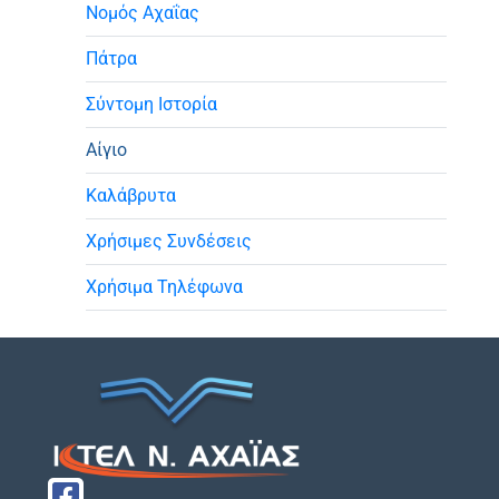
Νομός Αχαΐας
Πάτρα
Σύντομη Ιστορία
Αίγιο
Καλάβρυτα
Χρήσιμες Συνδέσεις
Χρήσιμα Τηλέφωνα