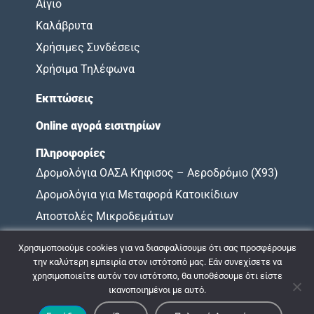
Αίγιο
Καλάβρυτα
Χρήσιμες Συνδέσεις
Χρήσιμα Τηλέφωνα
Εκπτώσεις
Online αγορά εισιτηρίων
Πληροφορίες
Δρομολόγια ΟΑΣΑ Κηφισος – Αεροδρόμιο (X93)
Δρομολόγια για Μεταφορά Κατοικίδιων
Αποστολές Μικροδεμάτων
Όροι Χρήσης
Χρησιμοποιούμε cookies για να διασφαλίσουμε ότι σας προσφέρουμε
Χάρτης Υποχρεώσεων
την καλύτερη εμπειρία στον ιστότοπό μας. Εάν συνεχίσετε να
χρησιμοποιείτε αυτόν τον ιστότοπο, θα υποθέσουμε ότι είστε
ικανοποιημένοι με αυτό.
© 2009 - 2026 ΚΤΕΛ ΝΟΜΟΥ ΑΧΑΪΑΣ |
Πολιτική Απορρήτου