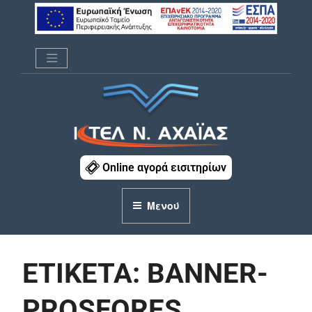
Μετάβαση
στο
περιεχόμενο
ΚΤΕΛ Ν. ΑΧΑΪΑΣ
Online αγορά εισιτηρίων
Μενού
ΕΤΙΚΈΤΑ:
BANNER-
PROSFORES