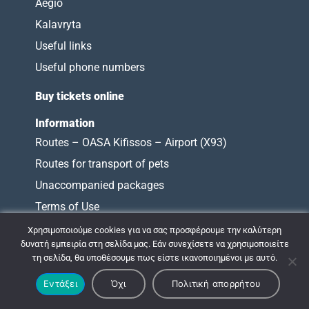
Aegio
Kalavryta
Useful links
Useful phone numbers
Buy tickets online
Information
Routes – OASA Kifissos – Airport (X93)
Routes for transport of pets
Unaccompanied packages
Terms of Use
Charter of Obligations
Χρησιμοποιούμε cookies για να σας προσφέρουμε την καλύτερη
δυνατή εμπειρία στη σελίδα μας. Εάν συνεχίσετε να χρησιμοποιείτε
τη σελίδα, θα υποθέσουμε πως είστε ικανοποιημένοι με αυτό.
© 2009 - 2026 ΚΤΕΛ ΝΟΜΟΥ ΑΧΑΪΑΣ |
Εντάξει
Όχι
Πολιτική απορρήτου
Σχεδιασμός & Ανάπτυξη:
ΙΜΕ Πληροφορική