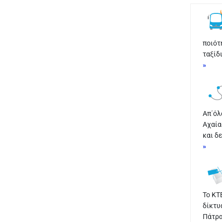
ποιότ
ταξίδ
»
Απ΄όλ
Αχαία
και δ
»
Το ΚΤ
δίκτυ
Πάτρα