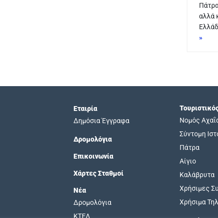
Πάτρα
αλλά 
Ελλάδ
»
Τουριστικό
Εταιρία
Νομός Αχαΐ
Δημόσια Έγγραφα
Σύντομη Ιστ
Δρομολόγια
Πάτρα
Επικοινωνία
Αίγιο
Χάρτες Σταθμοί
Καλάβρυτα
Χρήσιμες Σ
Νέα
Χρήσιμα Τη
Δρομολόγια
ΚΤΕΛ