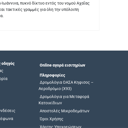
-Ιωάννινα, πυκνό δίκτυο εντός του νομού Αχαΐας
και τακτικές γραμμές για όλη την υπόλοιπη
α.
ς οδηγός
Online αγορά εισιτηρίων
ας
Πληροφορίες
ορία
Δρομολόγια ΟΑΣΑ Κηφισος –
Αεροδρόμιο (X93)
Δρομολόγια για Μεταφορά
Κατοικίδιων
υνδέσεις
Αποστολές Μικροδεμάτων
λέφωνα
Όροι Χρήσης
Χάρτης Υποχρεώσεων