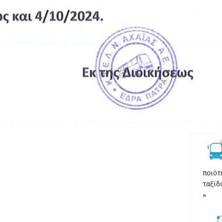
ποιότ
ταξίδ
»