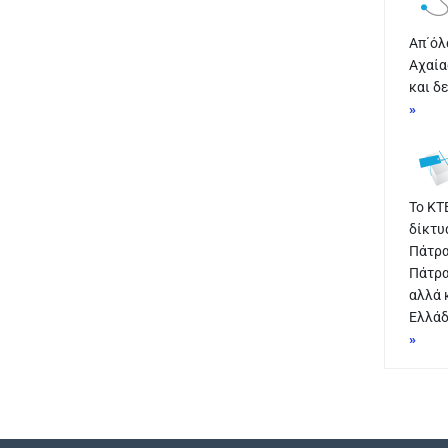
Απ΄όλ
Αχαία
και δ
»
Το ΚΤ
δίκτυ
Πάτρα
Πάτρα
αλλά 
Ελλάδ
»