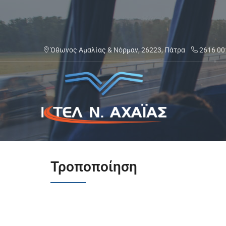
Μετάβαση
στο
περιεχόμενο
Όθωνος Αμαλίας & Νόρμαν, 26223, Πάτρα
2616 00
ΚΤΕΛ Ν. ΑΧΑΪΑΣ
Τροποποίηση