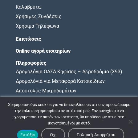
Καλάβρυτα
Χρήσιμες Συνδέσεις
Χρήσιμα Τηλέφωνα
Εκπτώσεις
Online αγορά εισιτηρίων
Πληροφορίες
Δρομολόγια ΟΑΣΑ Κηφισος – Αεροδρόμιο (X93)
Δρομολόγια για Μεταφορά Κατοικίδιων
Αποστολές Μικροδεμάτων
Όροι Χρήσης
Χρησιμοποιούμε cookies για να διασφαλίσουμε ότι σας προσφέρουμε
Χάρτης Υποχρεώσεων
την καλύτερη εμπειρία στον ιστότοπό μας. Εάν συνεχίσετε να
χρησιμοποιείτε αυτόν τον ιστότοπο, θα υποθέσουμε ότι είστε
ικανοποιημένοι με αυτό.
© 2009 - 2026 ΚΤΕΛ ΝΟΜΟΥ ΑΧΑΪΑΣ |
Πολιτική Απορρήτου
Εντάξει
Όχι
Πολιτική Απορρήτου
Σχεδιασμός & Ανάπτυξη:
ΙΜΕ Πληροφορική