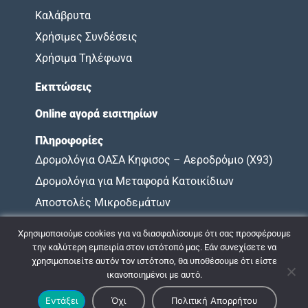
Καλάβρυτα
Χρήσιμες Συνδέσεις
Χρήσιμα Τηλέφωνα
Εκπτώσεις
Online αγορά εισιτηρίων
Πληροφορίες
Δρομολόγια ΟΑΣΑ Κηφισος – Αεροδρόμιο (X93)
Δρομολόγια για Μεταφορά Κατοικίδιων
Αποστολές Μικροδεμάτων
Όροι Χρήσης
Χρησιμοποιούμε cookies για να διασφαλίσουμε ότι σας προσφέρουμε
Χάρτης Υποχρεώσεων
την καλύτερη εμπειρία στον ιστότοπό μας. Εάν συνεχίσετε να
χρησιμοποιείτε αυτόν τον ιστότοπο, θα υποθέσουμε ότι είστε
ικανοποιημένοι με αυτό.
© 2009 - 2026 ΚΤΕΛ ΝΟΜΟΥ ΑΧΑΪΑΣ |
Πολιτική Απορρήτου
Εντάξει
Όχι
Πολιτική Απορρήτου
Σχεδιασμός & Ανάπτυξη:
ΙΜΕ Πληροφορική