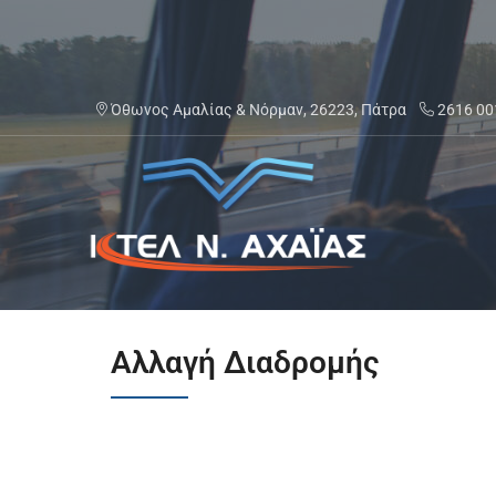
Μετάβαση
στο
περιεχόμενο
Όθωνος Αμαλίας & Νόρμαν, 26223, Πάτρα
2616 00
ΚΤΕΛ Ν. ΑΧΑΪΑΣ
Αλλαγή Διαδρομής