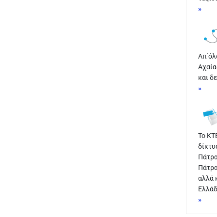
»
Απ΄όλ
Αχαία
και δ
»
Το ΚΤ
δίκτυ
Πάτρα
Πάτρα
αλλά 
Ελλάδ
»