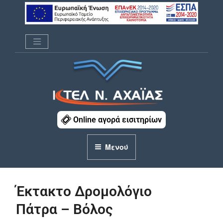
Μετάβαση
στο
περιεχόμενο
ΚΤΕΛ Ν. ΑΧΑΪΑΣ
Online αγορά εισιτηρίων
Μενού
Έκτακτο Δρομολόγιο
Πάτρα – Βόλος