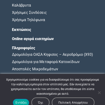
Καλάβρυτα
Χρήσιμες Συνδέσεις
Χρήσιμα Τηλέφωνα
Εκπτώσεις
Online αγορά εισιτηρίων
Πληροφορίες
Δρομολόγια ΟΑΣΑ Κηφισος – Αεροδρόμιο (X93)
Δρομολόγια για Μεταφορά Κατοικίδιων
Αποστολές Μικροδεμάτων
Όροι Χρήσης
Χρησιμοποιούμε cookies για να διασφαλίσουμε ότι σας προσφέρουμε
Χάρτης Υποχρεώσεων
την καλύτερη εμπειρία στον ιστότοπό μας. Εάν συνεχίσετε να
χρησιμοποιείτε αυτόν τον ιστότοπο, θα υποθέσουμε ότι είστε
ικανοποιημένοι με αυτό.
© 2009 - 2026 ΚΤΕΛ ΝΟΜΟΥ ΑΧΑΪΑΣ |
Πολιτική Απορρήτου
Εντάξει
Όχι
Πολιτική Απορρήτου
Σχεδιασμός & Ανάπτυξη:
ΙΜΕ Πληροφορική