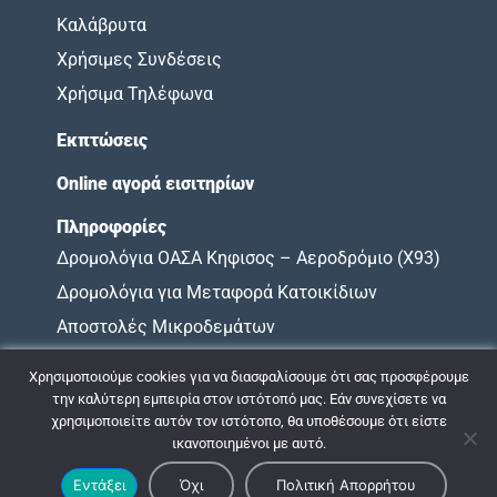
Καλάβρυτα
Χρήσιμες Συνδέσεις
Χρήσιμα Τηλέφωνα
Εκπτώσεις
Online αγορά εισιτηρίων
Πληροφορίες
Δρομολόγια ΟΑΣΑ Κηφισος – Αεροδρόμιο (X93)
Δρομολόγια για Μεταφορά Κατοικίδιων
Αποστολές Μικροδεμάτων
Όροι Χρήσης
Χρησιμοποιούμε cookies για να διασφαλίσουμε ότι σας προσφέρουμε
Χάρτης Υποχρεώσεων
την καλύτερη εμπειρία στον ιστότοπό μας. Εάν συνεχίσετε να
χρησιμοποιείτε αυτόν τον ιστότοπο, θα υποθέσουμε ότι είστε
ικανοποιημένοι με αυτό.
© 2009 - 2026 ΚΤΕΛ ΝΟΜΟΥ ΑΧΑΪΑΣ |
Πολιτική Απορρήτου
Εντάξει
Όχι
Πολιτική Απορρήτου
Σχεδιασμός & Ανάπτυξη:
ΙΜΕ Πληροφορική