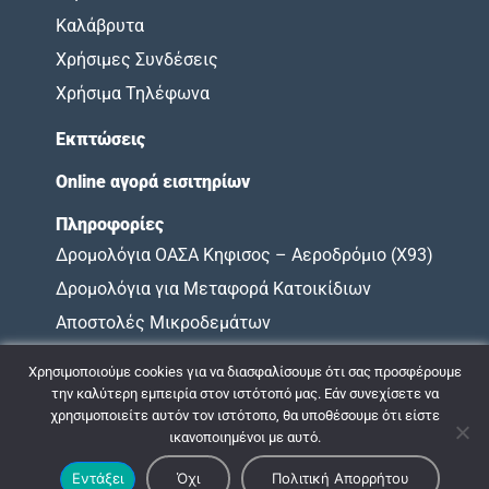
Καλάβρυτα
Χρήσιμες Συνδέσεις
Χρήσιμα Τηλέφωνα
Εκπτώσεις
Online αγορά εισιτηρίων
Πληροφορίες
Δρομολόγια ΟΑΣΑ Κηφισος – Αεροδρόμιο (X93)
Δρομολόγια για Μεταφορά Κατοικίδιων
Αποστολές Μικροδεμάτων
Όροι Χρήσης
Χρησιμοποιούμε cookies για να διασφαλίσουμε ότι σας προσφέρουμε
Χάρτης Υποχρεώσεων
την καλύτερη εμπειρία στον ιστότοπό μας. Εάν συνεχίσετε να
χρησιμοποιείτε αυτόν τον ιστότοπο, θα υποθέσουμε ότι είστε
ικανοποιημένοι με αυτό.
© 2009 - 2026 ΚΤΕΛ ΝΟΜΟΥ ΑΧΑΪΑΣ |
Πολιτική Απορρήτου
Εντάξει
Όχι
Πολιτική Απορρήτου
Σχεδιασμός & Ανάπτυξη:
ΙΜΕ Πληροφορική