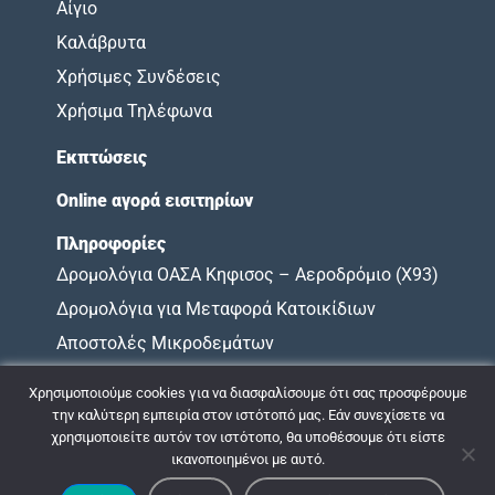
Αίγιο
Καλάβρυτα
Χρήσιμες Συνδέσεις
Χρήσιμα Τηλέφωνα
Εκπτώσεις
Online αγορά εισιτηρίων
Πληροφορίες
Δρομολόγια ΟΑΣΑ Κηφισος – Αεροδρόμιο (X93)
Δρομολόγια για Μεταφορά Κατοικίδιων
Αποστολές Μικροδεμάτων
Όροι Χρήσης
Χρησιμοποιούμε cookies για να διασφαλίσουμε ότι σας προσφέρουμε
Χάρτης Υποχρεώσεων
την καλύτερη εμπειρία στον ιστότοπό μας. Εάν συνεχίσετε να
χρησιμοποιείτε αυτόν τον ιστότοπο, θα υποθέσουμε ότι είστε
ικανοποιημένοι με αυτό.
© 2009 - 2026 ΚΤΕΛ ΝΟΜΟΥ ΑΧΑΪΑΣ |
Πολιτική Απορρήτου