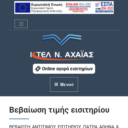
Μετάβαση
στο
περιεχόμενο
ΚΤΕΛ Ν. ΑΧΑΪΑΣ
Online αγορά εισιτηρίων
Μενού
Βεβαίωση τιμής εισιτηρίου
ΒΕΒΑΙΩΣΗ ΑΝΤΙΤΙΜΟΥ ΕΙΣΙΤΗΡΙΟΥ ΠΑΤΡΑ ΑΘΗΝΑ &