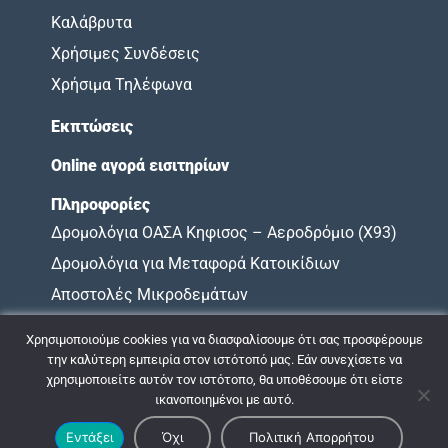
Καλάβρυτα
Χρήσιμες Συνδέσεις
Χρήσιμα Τηλέφωνα
Εκπτώσεις
Online αγορά εισιτηρίων
Πληροφορίες
Δρομολόγια ΟΑΣΑ Κηφισος – Αεροδρόμιο (X93)
Δρομολόγια για Μεταφορά Κατοικίδιων
Αποστολές Μικροδεμάτων
Όροι Χρήσης
Χρησιμοποιούμε cookies για να διασφαλίσουμε ότι σας προσφέρουμε
Χάρτης Υποχρεώσεων
την καλύτερη εμπειρία στον ιστότοπό μας. Εάν συνεχίσετε να
χρησιμοποιείτε αυτόν τον ιστότοπο, θα υποθέσουμε ότι είστε
ικανοποιημένοι με αυτό.
© 2009 - 2026 ΚΤΕΛ ΝΟΜΟΥ ΑΧΑΪΑΣ |
Πολιτική Απορρήτου
Εντάξει
Όχι
Πολιτική Απορρήτου
Σχεδιασμός & Ανάπτυξη:
ΙΜΕ Πληροφορική