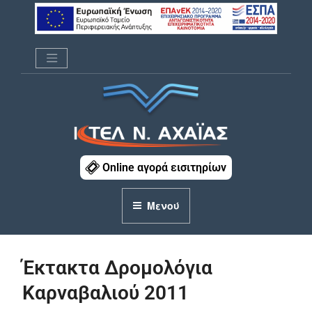
Μετάβαση
στο
περιεχόμενο
ΚΤΕΛ Ν. ΑΧΑΪΑΣ
Online αγορά εισιτηρίων
Μενού
Έκτακτα Δρομολόγια
Καρναβαλιού 2011